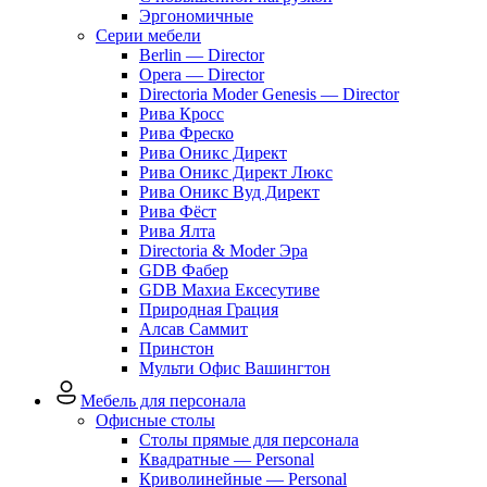
Эргономичные
Серии мебели
Berlin — Director
Opera — Director
Directoria Moder Genesis — Director
Рива Кросс
Рива Фреско
Рива Оникс Директ
Рива Оникс Директ Люкс
Рива Оникс Вуд Директ
Рива Фёст
Рива Ялта
Directoria & Moder Эра
GDB Фабер
GDB Махиа Ексесутиве
Природная Грация
Алсав Саммит
Принстон
Мульти Офис Вашингтон
Мебель для персонала
Офисные столы
Столы прямые для персонала
Квадратные — Personal
Криволинейные — Personal