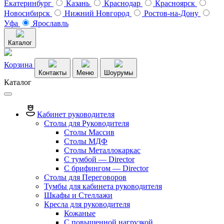
Екатеринбург
Казань
Краснодар
Красноярск
Новосибирск
Нижний Новгород
Ростов-на-Дону
Уфа
Ярославль
Каталог
Корзина
Контакты
Меню
Шоурумы
Каталог
Кабинет руководителя
Столы для Руководителя
Столы Массив
Столы МДФ
Столы Металлокаркас
С тумбой — Director
C брифингом — Director
Столы для Переговоров
Тумбы для кабинета руководителя
Шкафы и Стеллажи
Кресла для руководителя
Кожаные
С повышенной нагрузкой