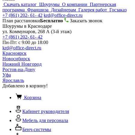
Скачать каталог
Шоурумы
О компании
Партнерская
программа
Франшиза
Дизайнерам
Галерея работ
Госзаказ
+7 (861) 202- 61- 42
krd@office-direct.ru
План расстановки
Бесплатно
Заказать звонок
Шоурумы в Краснодаре
ул. Коммунаров, 268 А (3-й этаж)
+7 (861) 202- 61- 42
Пн-Пт: с 9:00 до 18:00
krd@office-direct.ru
Красноярск
Новосибирск
Нижний Новгород
Ростов-на-Дону
Уфа
Ярославль
Добавлено в корзину!
Корзина
Кабинет руководителя
Мебель для персонала
Бенч-системы