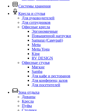
Системы хранения
Кресла и стулья
Для руководителей
Для сотрудников
Офисные кресла
Эргономичные
Повышенной нагрузки
Samurai (Самурай)
Metta
Metta Yoga
King
RV DESIGN
Офисные стулья
Мягкие
Samba
Для кафе и ресторанов
Для конференц залов
Для посетителей
Зона отдыха
Диваны
Кресла
Пуфы
Столики