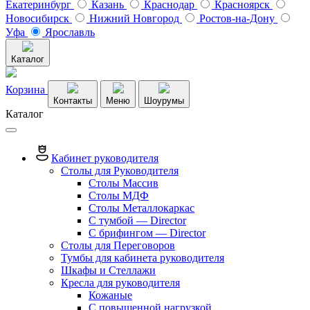
Екатеринбург
Казань
Краснодар
Красноярск
Новосибирск
Нижний Новгород
Ростов-на-Дону
Уфа
Ярославль
Каталог
Корзина
Контакты
Меню
Шоурумы
Каталог
Кабинет руководителя
Столы для Руководителя
Столы Массив
Столы МДФ
Столы Металлокаркас
С тумбой — Director
C брифингом — Director
Столы для Переговоров
Тумбы для кабинета руководителя
Шкафы и Стеллажи
Кресла для руководителя
Кожаные
С повышенной нагрузкой