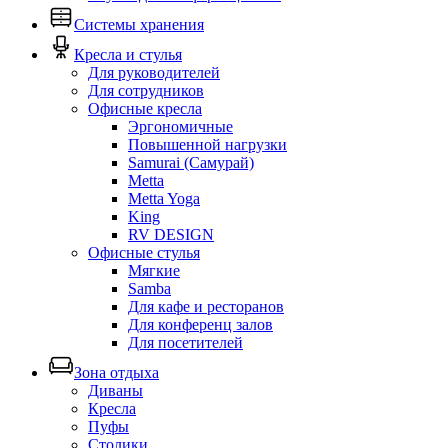
Системы хранения
Кресла и стулья
Для руководителей
Для сотрудников
Офисные кресла
Эргономичные
Повышенной нагрузки
Samurai (Самурай)
Metta
Metta Yoga
King
RV DESIGN
Офисные стулья
Мягкие
Samba
Для кафе и ресторанов
Для конференц залов
Для посетителей
Зона отдыха
Диваны
Кресла
Пуфы
Столики