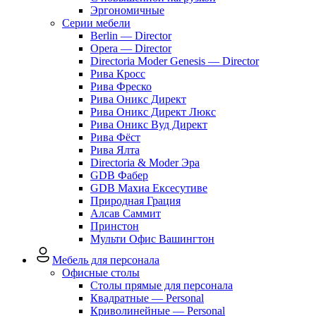
Эргономичные
Серии мебели
Berlin — Director
Opera — Director
Directoria Moder Genesis — Director
Рива Кросс
Рива Фреско
Рива Оникс Директ
Рива Оникс Директ Люкс
Рива Оникс Вуд Директ
Рива Фёст
Рива Ялта
Directoria & Moder Эра
GDB Фабер
GDB Махиа Ексесутиве
Природная Грация
Алсав Саммит
Принстон
Мульти Офис Вашингтон
Мебель для персонала
Офисные столы
Столы прямые для персонала
Квадратные — Personal
Криволинейные — Personal