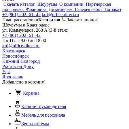
Скачать каталог
Шоурумы
О компании
Партнерская
программа
Франшиза
Дизайнерам
Галерея работ
Госзаказ
+7 (861) 202- 61- 42
krd@office-direct.ru
План расстановки
Бесплатно
Заказать звонок
Шоурумы в Краснодаре
ул. Коммунаров, 268 А (3-й этаж)
+7 (861) 202- 61- 42
Пн-Пт: с 9:00 до 18:00
krd@office-direct.ru
Красноярск
Новосибирск
Нижний Новгород
Ростов-на-Дону
Уфа
Ярославль
Добавлено в корзину!
Корзина
Кабинет руководителя
Мебель для персонала
Бенч-системы