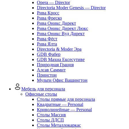
Opera — Director
Directoria Moder Genesis — Director
Рива Кросс
Рива Фреско
Рива Оникс Директ
Рива Оникс Директ Люкс
Рива Оникс Вуд Директ
Рива Фёст
Рива Ялта
Directoria & Moder Эра
GDB Фабер
GDB Махиа Ексесутиве
Природная Грация
Алсав Саммит
Принстон
Мульти Офис Вашингтон
Мебель для персонала
Офисные столы
Столы прямые для персонала
Квадратные — Personal
Криволинейные — Personal
Столы Массив
Столы ЛДСП
Столы Металлокаркас