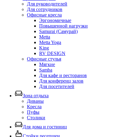
Для руководителей
Для сотрудников
Офисные кресла
Эргономичные
Повышенной нагрузки
Samurai (Самурай)
Metta
Metta Yoga
King
RV DESIGN
Офисные стулья
Мягкие
Samba
Для кафе и ресторанов
Для конференц залов
Для посетителей
Зона отдыха
Диваны
Кресла
Пуфы
Столики
Для дома и гостиниц
Стойки ресепшен