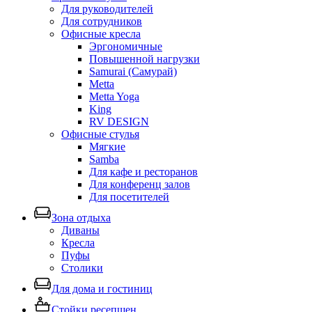
Для руководителей
Для сотрудников
Офисные кресла
Эргономичные
Повышенной нагрузки
Samurai (Самурай)
Metta
Metta Yoga
King
RV DESIGN
Офисные стулья
Мягкие
Samba
Для кафе и ресторанов
Для конференц залов
Для посетителей
Зона отдыха
Диваны
Кресла
Пуфы
Столики
Для дома и гостиниц
Стойки ресепшен