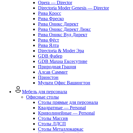
Opera — Director
Directoria Moder Genesis — Director
Рива Кросс
Рива Фреско
Рива Оникс Директ
Рива Оникс Директ Люкс
Рива Оникс Вуд Директ
Рива Фёст
Рива Ялта
Directoria & Moder Эра
GDB Фабер
GDB Махиа Ексесутиве
Природная Грация
Алсав Саммит
Принстон
Мульти Офис Вашингтон
Мебель для персонала
Офисные столы
Столы прямые для персонала
Квадратные — Personal
Криволинейные — Personal
Столы Массив
Столы ЛДСП
Столы Металлокаркас