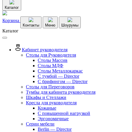
Каталог
Корзина
Контакты
Меню
Шоурумы
Каталог
Кабинет руководителя
Столы для Руководителя
Столы Массив
Столы МДФ
Столы Металлокаркас
С тумбой — Director
C брифингом — Director
Столы для Переговоров
Тумбы для кабинета руководителя
Шкафы и Стеллажи
Кресла для руководителя
Кожаные
С повышенной нагрузкой
Эргономичные
Серии мебели
Berlin — Director