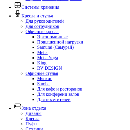
Системы хранения
Кресла и стулья
Для руководителей
Для сотрудников
Офисные кресла
Эргономичные
Повышенной нагрузки
Samurai (Самурай)
Metta
Metta Yoga
King
RV DESIGN
Офисные стулья
Мягкие
Samba
Для кафе и ресторанов
Для конференц залов
Для посетителей
Зона отдыха
Диваны
Кресла
Пуфы
Столики