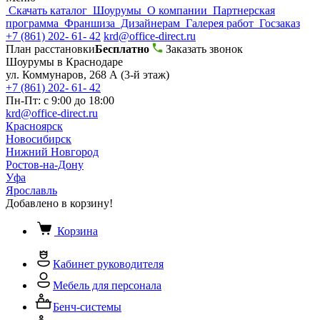
Скачать каталог
Шоурумы
О компании
Партнерская
программа
Франшиза
Дизайнерам
Галерея работ
Госзаказ
+7 (861) 202- 61- 42
krd@office-direct.ru
План расстановки
Бесплатно
Заказать звонок
Шоурумы в Краснодаре
ул. Коммунаров, 268 А (3-й этаж)
+7 (861) 202- 61- 42
Пн-Пт: с 9:00 до 18:00
krd@office-direct.ru
Красноярск
Новосибирск
Нижний Новгород
Ростов-на-Дону
Уфа
Ярославль
Добавлено в корзину!
Корзина
Кабинет руководителя
Мебель для персонала
Бенч-системы