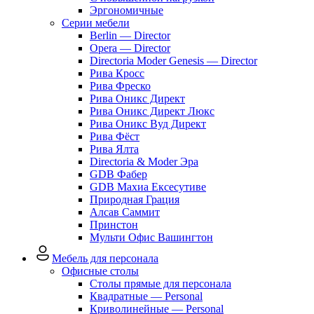
Эргономичные
Серии мебели
Berlin — Director
Opera — Director
Directoria Moder Genesis — Director
Рива Кросс
Рива Фреско
Рива Оникс Директ
Рива Оникс Директ Люкс
Рива Оникс Вуд Директ
Рива Фёст
Рива Ялта
Directoria & Moder Эра
GDB Фабер
GDB Махиа Ексесутиве
Природная Грация
Алсав Саммит
Принстон
Мульти Офис Вашингтон
Мебель для персонала
Офисные столы
Столы прямые для персонала
Квадратные — Personal
Криволинейные — Personal