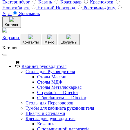
Екатеринбург
Казань
Краснодар
Красноярск
Новосибирск
Нижний Новгород
Ростов-на-Дону
Уфа
Ярославль
Каталог
Корзина
Контакты
Меню
Шоурумы
Каталог
Кабинет руководителя
Столы для Руководителя
Столы Массив
Столы МДФ
Столы Металлокаркас
С тумбой — Director
C брифингом — Director
Столы для Переговоров
Тумбы для кабинета руководителя
Шкафы и Стеллажи
Кресла для руководителя
Кожаные
С повышенной нагрузкой