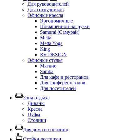
Для руководителей
Для сотрудников
Офисные кресла
Эргономичные
Повышенной нагрузки
Samurai (Самурай)
Metta
Metta Yoga
King
RV DESIGN
Офисные стулья
Мягкие
Samba
Для кафе и ресторанов
Для конференц залов
Для посетителей
Зона отдыха
Диваны
Кресла
Пуфы
Столики
Для дома и гостиниц
Стойки ресепшен