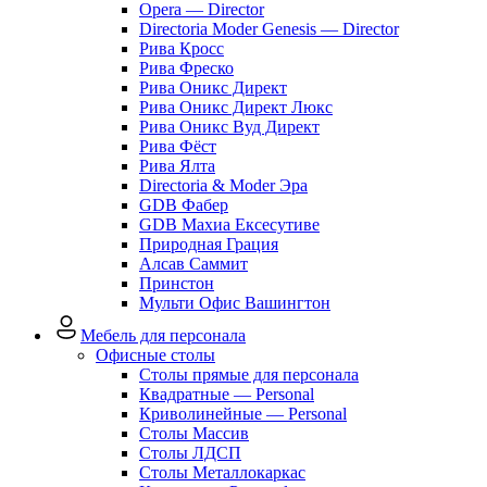
Opera — Director
Directoria Moder Genesis — Director
Рива Кросс
Рива Фреско
Рива Оникс Директ
Рива Оникс Директ Люкс
Рива Оникс Вуд Директ
Рива Фёст
Рива Ялта
Directoria & Moder Эра
GDB Фабер
GDB Махиа Ексесутиве
Природная Грация
Алсав Саммит
Принстон
Мульти Офис Вашингтон
Мебель для персонала
Офисные столы
Столы прямые для персонала
Квадратные — Personal
Криволинейные — Personal
Столы Массив
Столы ЛДСП
Столы Металлокаркас