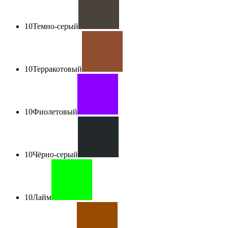
10
Темно-серый
10
Терракотовый
10
Фиолетовый
10
Чёрно-серый
10
Лайм