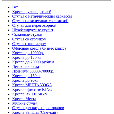
Все
Кресла руководителей
Стулья с металлическим каркасом
Стулья на колесиках со спинкой
Стулья для переговорной
Штабелируемые стулья
Складные стулья
Стулья со столиком
Стулья с пюпитром
Офисные кресла бизнес класса
Кресла до 10000р.
Кресла до 120 кг
Кресла до 20000 рублей
Детские кресла
Премиум 30000-70000р.
Кресла до 150кг
Кресла до 90кг
Кресла METTA YOGA
Кресла офисные KING
Кресла RV DESIGN
Кресла Метта
Мягкие стулья
Стулья для кафе и ресторанов
Кресла Samurai (Самурай)