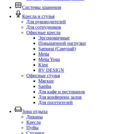
Системы хранения
Кресла и стулья
Для руководителей
Для сотрудников
Офисные кресла
Эргономичные
Повышенной нагрузки
Samurai (Самурай)
Metta
Metta Yoga
King
RV DESIGN
Офисные стулья
Мягкие
Samba
Для кафе и ресторанов
Для конференц залов
Для посетителей
Зона отдыха
Диваны
Кресла
Пуфы
Столики