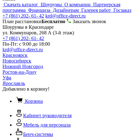
Скачать каталог
Шоурумы
О компании
Партнерская
программа
Франшиза
Дизайнерам
Галерея работ
Госзаказ
+7 (861) 202- 61- 42
krd@office-direct.ru
План расстановки
Бесплатно
Заказать звонок
Шоурумы в Краснодаре
ул. Коммунаров, 268 А (3-й этаж)
+7 (861) 202- 61- 42
Пн-Пт: с 9:00 до 18:00
krd@office-direct.ru
Красноярск
Новосибирск
Нижний Новгород
Ростов-на-Дону
Уфа
Ярославль
Добавлено в корзину!
Корзина
Кабинет руководителя
Мебель для персонала
Бенч-системы