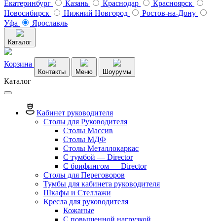
Екатеринбург
Казань
Краснодар
Красноярск
Новосибирск
Нижний Новгород
Ростов-на-Дону
Уфа
Ярославль
Каталог
Корзина
Контакты
Меню
Шоурумы
Каталог
Кабинет руководителя
Столы для Руководителя
Столы Массив
Столы МДФ
Столы Металлокаркас
С тумбой — Director
C брифингом — Director
Столы для Переговоров
Тумбы для кабинета руководителя
Шкафы и Стеллажи
Кресла для руководителя
Кожаные
С повышенной нагрузкой