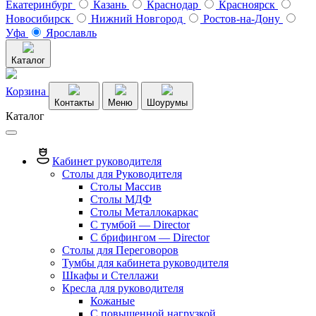
Екатеринбург
Казань
Краснодар
Красноярск
Новосибирск
Нижний Новгород
Ростов-на-Дону
Уфа
Ярославль
Каталог
Корзина
Контакты
Меню
Шоурумы
Каталог
Кабинет руководителя
Столы для Руководителя
Столы Массив
Столы МДФ
Столы Металлокаркас
С тумбой — Director
C брифингом — Director
Столы для Переговоров
Тумбы для кабинета руководителя
Шкафы и Стеллажи
Кресла для руководителя
Кожаные
С повышенной нагрузкой