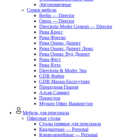
Эргономичные
Серии мебели
Berlin — Director
Opera — Director
Directoria Moder Genesis — Director
Рива Кросс
Рива Фреско
Рива Оникс Директ
Рива Оникс Директ Люкс
Рива Оникс Вуд Директ
Рива Фёст
Рива Ялта
Directoria & Moder Эра
GDB Фабер
GDB Махиа Ексесутиве
Природная Грация
Алсав Саммит
Принстон
Мульти Офис Вашингтон
Мебель для персонала
Офисные столы
Столы прямые для персонала
Квадратные — Personal
Криволинейные — Personal