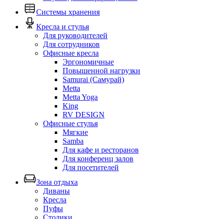
Системы хранения
Кресла и стулья
Для руководителей
Для сотрудников
Офисные кресла
Эргономичные
Повышенной нагрузки
Samurai (Самурай)
Metta
Metta Yoga
King
RV DESIGN
Офисные стулья
Мягкие
Samba
Для кафе и ресторанов
Для конференц залов
Для посетителей
Зона отдыха
Диваны
Кресла
Пуфы
Столики