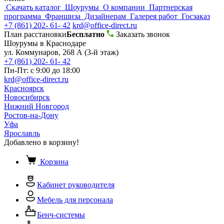
Скачать каталог
Шоурумы
О компании
Партнерская
программа
Франшиза
Дизайнерам
Галерея работ
Госзаказ
+7 (861) 202- 61- 42
krd@office-direct.ru
План расстановки
Бесплатно
Заказать звонок
Шоурумы в Краснодаре
ул. Коммунаров, 268 А (3-й этаж)
+7 (861) 202- 61- 42
Пн-Пт: с 9:00 до 18:00
krd@office-direct.ru
Красноярск
Новосибирск
Нижний Новгород
Ростов-на-Дону
Уфа
Ярославль
Добавлено в корзину!
Корзина
Кабинет руководителя
Мебель для персонала
Бенч-системы