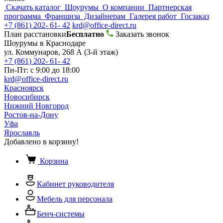
Скачать каталог
Шоурумы
О компании
Партнерская
программа
Франшиза
Дизайнерам
Галерея работ
Госзаказ
+7 (861) 202- 61- 42
krd@office-direct.ru
План расстановки
Бесплатно
Заказать звонок
Шоурумы в Краснодаре
ул. Коммунаров, 268 А (3-й этаж)
+7 (861) 202- 61- 42
Пн-Пт: с 9:00 до 18:00
krd@office-direct.ru
Красноярск
Новосибирск
Нижний Новгород
Ростов-на-Дону
Уфа
Ярославль
Добавлено в корзину!
Корзина
Кабинет руководителя
Мебель для персонала
Бенч-системы