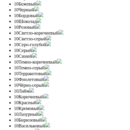
10
Бежевый
10
Черный
10
Бордовый
10
Шоколад
10
Розовый
10
Светло-коричневый
10
Светло-серый
10
Серо-голубой
10
Серый
10
Синий
10
Темно-коричневый
10
Темно-серый
10
Терракотовый
10
Фиолетовый
10
Чёрно-серый
10
Лайм
10
Коричневый
10
Красный
10
Кремовый
10
Лазурный
10
Бирюзовый
10
Васильковый