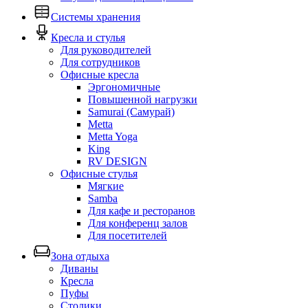
Системы хранения
Кресла и стулья
Для руководителей
Для сотрудников
Офисные кресла
Эргономичные
Повышенной нагрузки
Samurai (Самурай)
Metta
Metta Yoga
King
RV DESIGN
Офисные стулья
Мягкие
Samba
Для кафе и ресторанов
Для конференц залов
Для посетителей
Зона отдыха
Диваны
Кресла
Пуфы
Столики