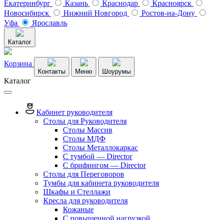
Екатеринбург
Казань
Краснодар
Красноярск
Новосибирск
Нижний Новгород
Ростов-на-Дону
Уфа
Ярославль
Каталог
Корзина
Контакты
Меню
Шоурумы
Каталог
Кабинет руководителя
Столы для Руководителя
Столы Массив
Столы МДФ
Столы Металлокаркас
С тумбой — Director
C брифингом — Director
Столы для Переговоров
Тумбы для кабинета руководителя
Шкафы и Стеллажи
Кресла для руководителя
Кожаные
С повышенной нагрузкой