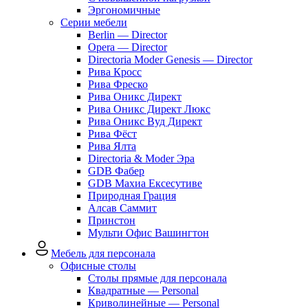
Эргономичные
Серии мебели
Berlin — Director
Opera — Director
Directoria Moder Genesis — Director
Рива Кросс
Рива Фреско
Рива Оникс Директ
Рива Оникс Директ Люкс
Рива Оникс Вуд Директ
Рива Фёст
Рива Ялта
Directoria & Moder Эра
GDB Фабер
GDB Махиа Ексесутиве
Природная Грация
Алсав Саммит
Принстон
Мульти Офис Вашингтон
Мебель для персонала
Офисные столы
Столы прямые для персонала
Квадратные — Personal
Криволинейные — Personal