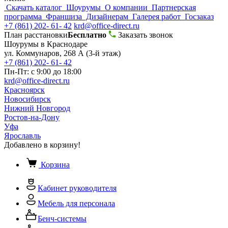
Скачать каталог
Шоурумы
О компании
Партнерская
программа
Франшиза
Дизайнерам
Галерея работ
Госзаказ
+7 (861) 202- 61- 42
krd@office-direct.ru
План расстановки
Бесплатно
Заказать звонок
Шоурумы в Краснодаре
ул. Коммунаров, 268 А (3-й этаж)
+7 (861) 202- 61- 42
Пн-Пт: с 9:00 до 18:00
krd@office-direct.ru
Красноярск
Новосибирск
Нижний Новгород
Ростов-на-Дону
Уфа
Ярославль
Добавлено в корзину!
Корзина
Кабинет руководителя
Мебель для персонала
Бенч-системы