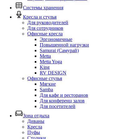
Системы хранения
Кресла и стулья
Для руководителей
Для сотрудников
Офисные кресла
Эргономичные
Повышенной нагрузки
Samurai (Самурай)
Metta
Metta Yoga
King
RV DESIGN
Офисные стулья
Мягкие
Samba
Для кафе и ресторанов
Для конференц залов
Для посетителей
Зона отдыха
Диваны
Кресла
Пуфы
Столики