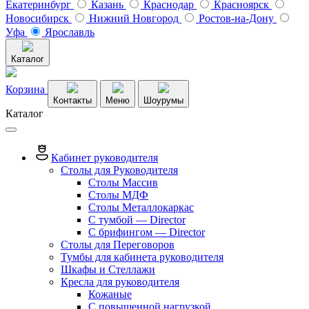
Екатеринбург
Казань
Краснодар
Красноярск
Новосибирск
Нижний Новгород
Ростов-на-Дону
Уфа
Ярославль
Каталог
Корзина
Контакты
Меню
Шоурумы
Каталог
Кабинет руководителя
Столы для Руководителя
Столы Массив
Столы МДФ
Столы Металлокаркас
С тумбой — Director
C брифингом — Director
Столы для Переговоров
Тумбы для кабинета руководителя
Шкафы и Стеллажи
Кресла для руководителя
Кожаные
С повышенной нагрузкой