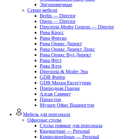
Эргономичные
Серии мебели
Berlin — Director
Opera — Director
Directoria Moder Genesis — Director
Рива Кросс
Рива Фреско
Рива Оникс Директ
Рива Оникс Директ Люкс
Рива Оникс Вуд Директ
Рива Фёст
Рива Ялта
Directoria & Moder Эра
GDB Фабер
GDB Махиа Ексесутиве
Природная Грация
Алсав Саммит
Принстон
Мульти Офис Вашингтон
Мебель для персонала
Офисные столы
Столы прямые для персонала
Квадратные — Personal
Криволинейные — Personal