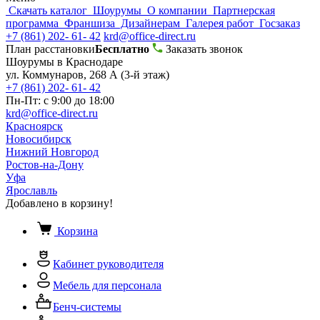
Скачать каталог
Шоурумы
О компании
Партнерская
программа
Франшиза
Дизайнерам
Галерея работ
Госзаказ
+7 (861) 202- 61- 42
krd@office-direct.ru
План расстановки
Бесплатно
Заказать звонок
Шоурумы в Краснодаре
ул. Коммунаров, 268 А (3-й этаж)
+7 (861) 202- 61- 42
Пн-Пт: с 9:00 до 18:00
krd@office-direct.ru
Красноярск
Новосибирск
Нижний Новгород
Ростов-на-Дону
Уфа
Ярославль
Добавлено в корзину!
Корзина
Кабинет руководителя
Мебель для персонала
Бенч-системы