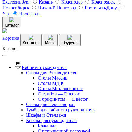
Екатеринбург
Казань
Краснодар
Красноярск
Новосибирск
Нижний Новгород
Ростов-на-Дону
Уфа
Ярославль
Каталог
Корзина
Контакты
Меню
Шоурумы
Каталог
Кабинет руководителя
Столы для Руководителя
Столы Массив
Столы МДФ
Столы Металлокаркас
С тумбой — Director
C брифингом — Director
Столы для Переговоров
Тумбы для кабинета руководителя
Шкафы и Стеллажи
Кресла для руководителя
Кожаные
С повышенной нагрузкой