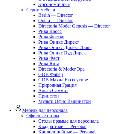
Эргономичные
Серии мебели
Berlin — Director
Opera — Director
Directoria Moder Genesis — Director
Рива Кросс
Рива Фреско
Рива Оникс Директ
Рива Оникс Директ Люкс
Рива Оникс Вуд Директ
Рива Фёст
Рива Ялта
Directoria & Moder Эра
GDB Фабер
GDB Махиа Ексесутиве
Природная Грация
Алсав Саммит
Принстон
Мульти Офис Вашингтон
Мебель для персонала
Офисные столы
Столы прямые для персонала
Квадратные — Personal
Криволинейные — Personal