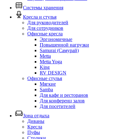
Системы хранения
Кресла и стулья
Для руководителей
Для сотрудников
Офисные кресла
Эргономичные
Повышенной нагрузки
Samurai (Самурай)
Metta
Metta Yoga
King
RV DESIGN
Офисные стулья
Мягкие
Samba
Для кафе и ресторанов
Для конференц залов
Для посетителей
Зона отдыха
Диваны
Кресла
Пуфы
Столики