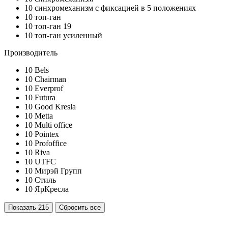
10
синхромеханизм с фиксацией в 5 положениях
10
топ-ган
10
топ-ган 19
10
топ-ган усиленный
Производитель
10
Bels
10
Chairman
10
Everprof
10
Futura
10
Good Kresla
10
Metta
10
Multi office
10
Pointex
10
Profoffice
10
Riva
10
UTFC
10
Мирэй Групп
10
Стиль
10
ЯрКресла
Показать
215
Сбросить все