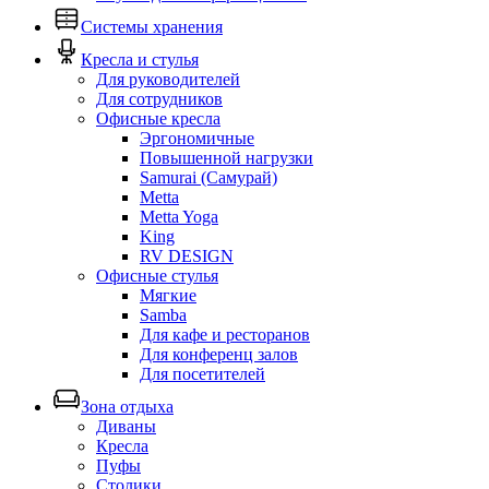
Системы хранения
Кресла и стулья
Для руководителей
Для сотрудников
Офисные кресла
Эргономичные
Повышенной нагрузки
Samurai (Самурай)
Metta
Metta Yoga
King
RV DESIGN
Офисные стулья
Мягкие
Samba
Для кафе и ресторанов
Для конференц залов
Для посетителей
Зона отдыха
Диваны
Кресла
Пуфы
Столики