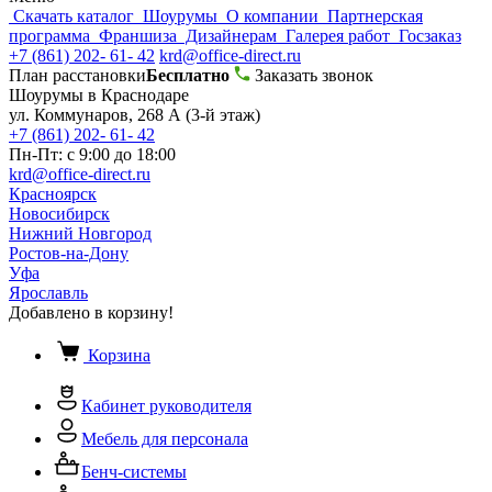
Скачать каталог
Шоурумы
О компании
Партнерская
программа
Франшиза
Дизайнерам
Галерея работ
Госзаказ
+7 (861) 202- 61- 42
krd@office-direct.ru
План расстановки
Бесплатно
Заказать звонок
Шоурумы в Краснодаре
ул. Коммунаров, 268 А (3-й этаж)
+7 (861) 202- 61- 42
Пн-Пт: с 9:00 до 18:00
krd@office-direct.ru
Красноярск
Новосибирск
Нижний Новгород
Ростов-на-Дону
Уфа
Ярославль
Добавлено в корзину!
Корзина
Кабинет руководителя
Мебель для персонала
Бенч-системы