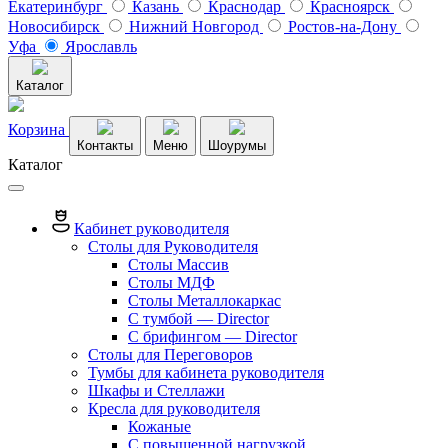
Екатеринбург
Казань
Краснодар
Красноярск
Новосибирск
Нижний Новгород
Ростов-на-Дону
Уфа
Ярославль
Каталог
Корзина
Контакты
Меню
Шоурумы
Каталог
Кабинет руководителя
Столы для Руководителя
Столы Массив
Столы МДФ
Столы Металлокаркас
С тумбой — Director
C брифингом — Director
Столы для Переговоров
Тумбы для кабинета руководителя
Шкафы и Стеллажи
Кресла для руководителя
Кожаные
С повышенной нагрузкой