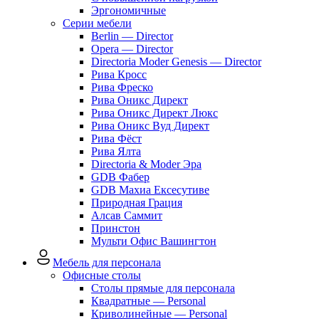
Эргономичные
Серии мебели
Berlin — Director
Opera — Director
Directoria Moder Genesis — Director
Рива Кросс
Рива Фреско
Рива Оникс Директ
Рива Оникс Директ Люкс
Рива Оникс Вуд Директ
Рива Фёст
Рива Ялта
Directoria & Moder Эра
GDB Фабер
GDB Махиа Ексесутиве
Природная Грация
Алсав Саммит
Принстон
Мульти Офис Вашингтон
Мебель для персонала
Офисные столы
Столы прямые для персонала
Квадратные — Personal
Криволинейные — Personal