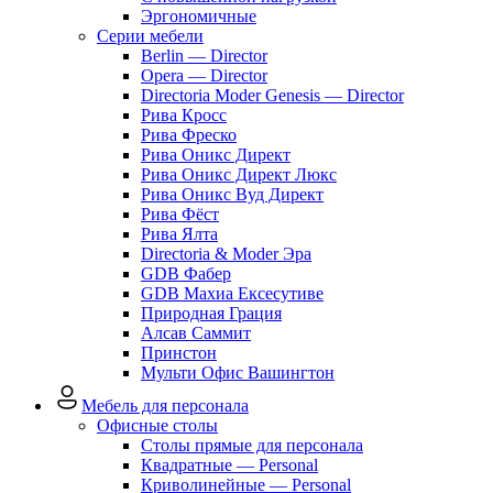
Эргономичные
Серии мебели
Berlin — Director
Opera — Director
Directoria Moder Genesis — Director
Рива Кросс
Рива Фреско
Рива Оникс Директ
Рива Оникс Директ Люкс
Рива Оникс Вуд Директ
Рива Фёст
Рива Ялта
Directoria & Moder Эра
GDB Фабер
GDB Махиа Ексесутиве
Природная Грация
Алсав Саммит
Принстон
Мульти Офис Вашингтон
Мебель для персонала
Офисные столы
Столы прямые для персонала
Квадратные — Personal
Криволинейные — Personal