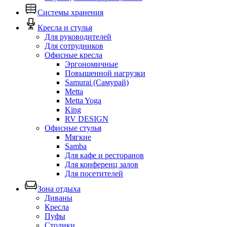
Системы хранения
Кресла и стулья
Для руководителей
Для сотрудников
Офисные кресла
Эргономичные
Повышенной нагрузки
Samurai (Самурай)
Metta
Metta Yoga
King
RV DESIGN
Офисные стулья
Мягкие
Samba
Для кафе и ресторанов
Для конференц залов
Для посетителей
Зона отдыха
Диваны
Кресла
Пуфы
Столики