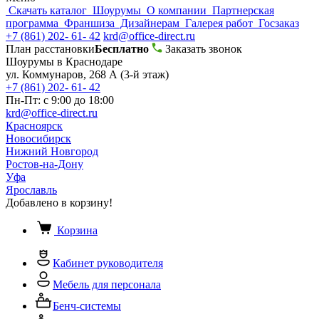
Скачать каталог
Шоурумы
О компании
Партнерская
программа
Франшиза
Дизайнерам
Галерея работ
Госзаказ
+7 (861) 202- 61- 42
krd@office-direct.ru
План расстановки
Бесплатно
Заказать звонок
Шоурумы в Краснодаре
ул. Коммунаров, 268 А (3-й этаж)
+7 (861) 202- 61- 42
Пн-Пт: с 9:00 до 18:00
krd@office-direct.ru
Красноярск
Новосибирск
Нижний Новгород
Ростов-на-Дону
Уфа
Ярославль
Добавлено в корзину!
Корзина
Кабинет руководителя
Мебель для персонала
Бенч-системы