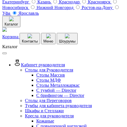
Екатеринбург
Казань
Краснодар
Красноярск
Новосибирск
Нижний Новгород
Ростов-на-Дону
Уфа
Ярославль
Каталог
Корзина
Контакты
Меню
Шоурумы
Каталог
Кабинет руководителя
Столы для Руководителя
Столы Массив
Столы МДФ
Столы Металлокаркас
С тумбой — Director
C брифингом — Director
Столы для Переговоров
Тумбы для кабинета руководителя
Шкафы и Стеллажи
Кресла для руководителя
Кожаные
С повышенной нагрузкой