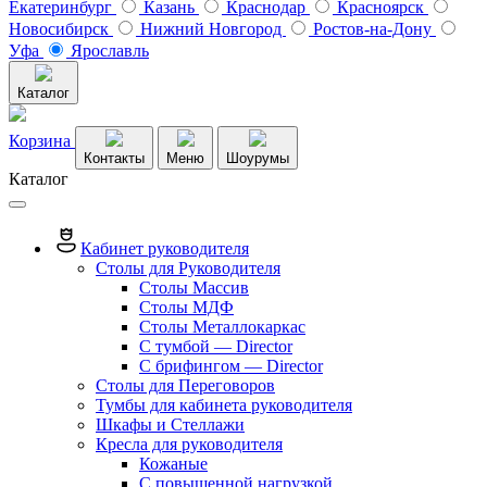
Екатеринбург
Казань
Краснодар
Красноярск
Новосибирск
Нижний Новгород
Ростов-на-Дону
Уфа
Ярославль
Каталог
Корзина
Контакты
Меню
Шоурумы
Каталог
Кабинет руководителя
Столы для Руководителя
Столы Массив
Столы МДФ
Столы Металлокаркас
С тумбой — Director
C брифингом — Director
Столы для Переговоров
Тумбы для кабинета руководителя
Шкафы и Стеллажи
Кресла для руководителя
Кожаные
С повышенной нагрузкой