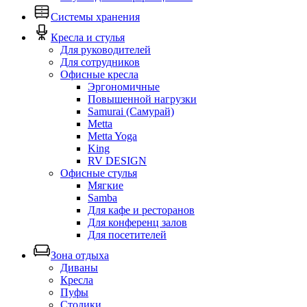
Системы хранения
Кресла и стулья
Для руководителей
Для сотрудников
Офисные кресла
Эргономичные
Повышенной нагрузки
Samurai (Самурай)
Metta
Metta Yoga
King
RV DESIGN
Офисные стулья
Мягкие
Samba
Для кафе и ресторанов
Для конференц залов
Для посетителей
Зона отдыха
Диваны
Кресла
Пуфы
Столики