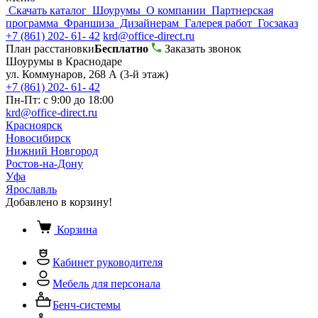
Скачать каталог
Шоурумы
О компании
Партнерская
программа
Франшиза
Дизайнерам
Галерея работ
Госзаказ
+7 (861) 202- 61- 42
krd@office-direct.ru
План расстановки
Бесплатно
Заказать звонок
Шоурумы в Краснодаре
ул. Коммунаров, 268 А (3-й этаж)
+7 (861) 202- 61- 42
Пн-Пт: с 9:00 до 18:00
krd@office-direct.ru
Красноярск
Новосибирск
Нижний Новгород
Ростов-на-Дону
Уфа
Ярославль
Добавлено в корзину!
Корзина
Кабинет руководителя
Мебель для персонала
Бенч-системы