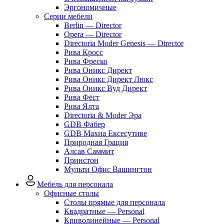
Эргономичные
Серии мебели
Berlin — Director
Opera — Director
Directoria Moder Genesis — Director
Рива Кросс
Рива Фреско
Рива Оникс Директ
Рива Оникс Директ Люкс
Рива Оникс Вуд Директ
Рива Фёст
Рива Ялта
Directoria & Moder Эра
GDB Фабер
GDB Махиа Ексесутиве
Природная Грация
Алсав Саммит
Принстон
Мульти Офис Вашингтон
Мебель для персонала
Офисные столы
Столы прямые для персонала
Квадратные — Personal
Криволинейные — Personal