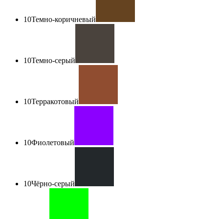
10
Темно-коричневый
10
Темно-серый
10
Терракотовый
10
Фиолетовый
10
Чёрно-серый