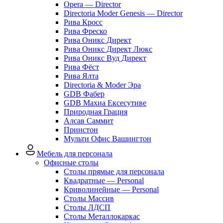
Opera — Director
Directoria Moder Genesis — Director
Рива Кросс
Рива Фреско
Рива Оникс Директ
Рива Оникс Директ Люкс
Рива Оникс Вуд Директ
Рива Фёст
Рива Ялта
Directoria & Moder Эра
GDB Фабер
GDB Махиа Ексесутиве
Природная Грация
Алсав Саммит
Принстон
Мульти Офис Вашингтон
Мебель для персонала
Офисные столы
Столы прямые для персонала
Квадратные — Personal
Криволинейные — Personal
Столы Массив
Столы ЛДСП
Столы Металлокаркас