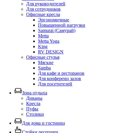
Для руководителей
Для сотрудников
Офисные кресла
Эргономичные
Повышенной нагрузки
Samurai (Самурай)
Metta
Metta Yoga
King
RV DESIGN
Офисные стулья
Мягкие
Samba
Для кафе и ресторанов
Для конференц залов
Для посетителей
Зона отдыха
Диваны
Кресла
Пуфы
Столики
Для дома и гостиниц
Стойки ресепшен