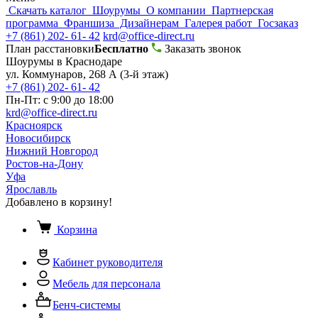
Скачать каталог
Шоурумы
О компании
Партнерская
программа
Франшиза
Дизайнерам
Галерея работ
Госзаказ
+7 (861) 202- 61- 42
krd@office-direct.ru
План расстановки
Бесплатно
Заказать звонок
Шоурумы в Краснодаре
ул. Коммунаров, 268 А (3-й этаж)
+7 (861) 202- 61- 42
Пн-Пт: с 9:00 до 18:00
krd@office-direct.ru
Красноярск
Новосибирск
Нижний Новгород
Ростов-на-Дону
Уфа
Ярославль
Добавлено в корзину!
Корзина
Кабинет руководителя
Мебель для персонала
Бенч-системы