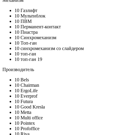
Механизм
10
Газлифт
10
Мультиблок
10
ПВМ
10
Перманент-контакт
10
Пиастра
10
Синхромеханизм
10
Топ-ган
10
синхромеханизм со слайдером
10
топ-ган
10
топ-ган 19
Производитель
10
Bels
10
Chairman
10
ErgoLife
10
Everprof
10
Futura
10
Good Kresla
10
Metta
10
Multi office
10
Pointex
10
Profoffice
10
Riva