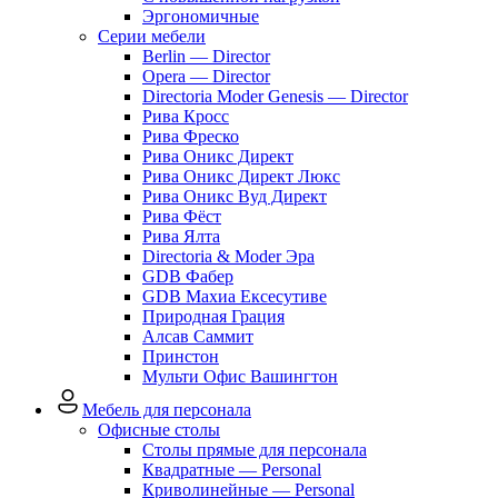
Эргономичные
Серии мебели
Berlin — Director
Opera — Director
Directoria Moder Genesis — Director
Рива Кросс
Рива Фреско
Рива Оникс Директ
Рива Оникс Директ Люкс
Рива Оникс Вуд Директ
Рива Фёст
Рива Ялта
Directoria & Moder Эра
GDB Фабер
GDB Махиа Ексесутиве
Природная Грация
Алсав Саммит
Принстон
Мульти Офис Вашингтон
Мебель для персонала
Офисные столы
Столы прямые для персонала
Квадратные — Personal
Криволинейные — Personal