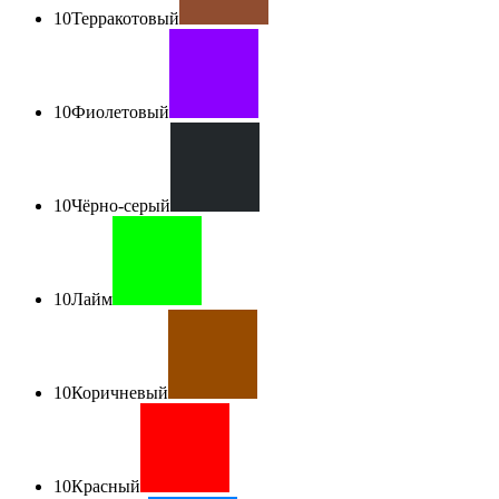
10
Терракотовый
10
Фиолетовый
10
Чёрно-серый
10
Лайм
10
Коричневый
10
Красный