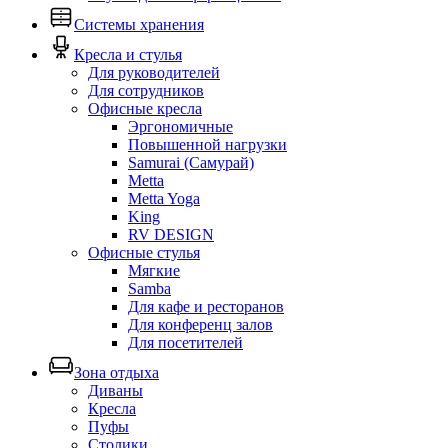
Системы хранения
Кресла и стулья
Для руководителей
Для сотрудников
Офисные кресла
Эргономичные
Повышенной нагрузки
Samurai (Самурай)
Metta
Metta Yoga
King
RV DESIGN
Офисные стулья
Мягкие
Samba
Для кафе и ресторанов
Для конференц залов
Для посетителей
Зона отдыха
Диваны
Кресла
Пуфы
Столики