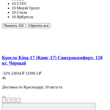
10
UTFC
10
Мирэй Групп
10
Стиль
10
ЯрКресла
Показать
215
Сбросить все
Кресло King-17 (Кинг-17) Синхрокомфорт, 150
кг, Черный
-32%
23034 ₽
33399.3 ₽
Доставка по Краснодару, 10 августа