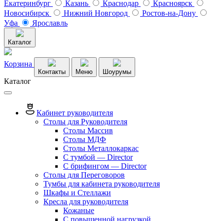
Екатеринбург
Казань
Краснодар
Красноярск
Новосибирск
Нижний Новгород
Ростов-на-Дону
Уфа
Ярославль
Каталог
Корзина
Контакты
Меню
Шоурумы
Каталог
Кабинет руководителя
Столы для Руководителя
Столы Массив
Столы МДФ
Столы Металлокаркас
С тумбой — Director
C брифингом — Director
Столы для Переговоров
Тумбы для кабинета руководителя
Шкафы и Стеллажи
Кресла для руководителя
Кожаные
С повышенной нагрузкой