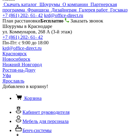
Скачать каталог
Шоурумы
О компании
Партнерская
программа
Франшиза
Дизайнерам
Галерея работ
Госзаказ
+7 (861) 202- 61- 42
krd@office-direct.ru
План расстановки
Бесплатно
Заказать звонок
Шоурумы в Краснодаре
ул. Коммунаров, 268 А (3-й этаж)
+7 (861) 202- 61- 42
Пн-Пт: с 9:00 до 18:00
krd@office-direct.ru
Красноярск
Новосибирск
Нижний Новгород
Ростов-на-Дону
Уфа
Ярославль
Добавлено в корзину!
Корзина
Кабинет руководителя
Мебель для персонала
Бенч-системы