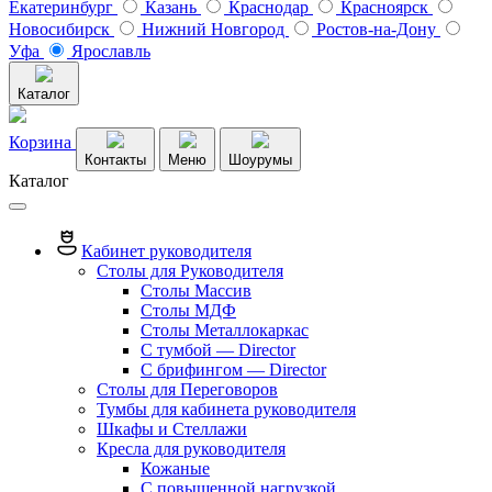
Екатеринбург
Казань
Краснодар
Красноярск
Новосибирск
Нижний Новгород
Ростов-на-Дону
Уфа
Ярославль
Каталог
Корзина
Контакты
Меню
Шоурумы
Каталог
Кабинет руководителя
Столы для Руководителя
Столы Массив
Столы МДФ
Столы Металлокаркас
С тумбой — Director
C брифингом — Director
Столы для Переговоров
Тумбы для кабинета руководителя
Шкафы и Стеллажи
Кресла для руководителя
Кожаные
С повышенной нагрузкой