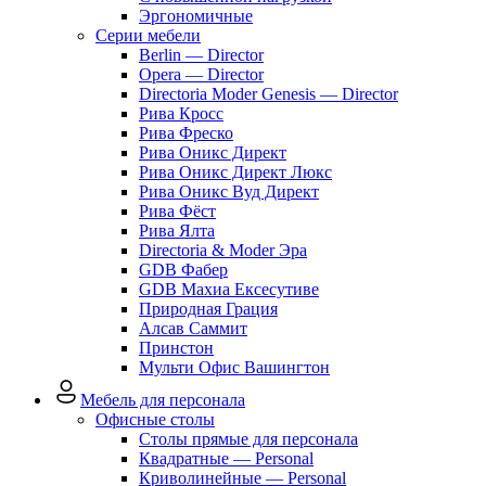
Эргономичные
Серии мебели
Berlin — Director
Opera — Director
Directoria Moder Genesis — Director
Рива Кросс
Рива Фреско
Рива Оникс Директ
Рива Оникс Директ Люкс
Рива Оникс Вуд Директ
Рива Фёст
Рива Ялта
Directoria & Moder Эра
GDB Фабер
GDB Махиа Ексесутиве
Природная Грация
Алсав Саммит
Принстон
Мульти Офис Вашингтон
Мебель для персонала
Офисные столы
Столы прямые для персонала
Квадратные — Personal
Криволинейные — Personal