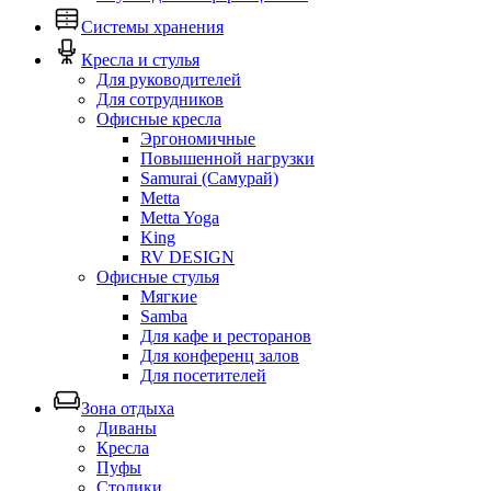
Системы хранения
Кресла и стулья
Для руководителей
Для сотрудников
Офисные кресла
Эргономичные
Повышенной нагрузки
Samurai (Самурай)
Metta
Metta Yoga
King
RV DESIGN
Офисные стулья
Мягкие
Samba
Для кафе и ресторанов
Для конференц залов
Для посетителей
Зона отдыха
Диваны
Кресла
Пуфы
Столики