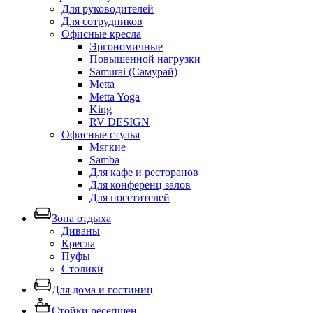
Для руководителей
Для сотрудников
Офисные кресла
Эргономичные
Повышенной нагрузки
Samurai (Самурай)
Metta
Metta Yoga
King
RV DESIGN
Офисные стулья
Мягкие
Samba
Для кафе и ресторанов
Для конференц залов
Для посетителей
Зона отдыха
Диваны
Кресла
Пуфы
Столики
Для дома и гостиниц
Стойки ресепшен