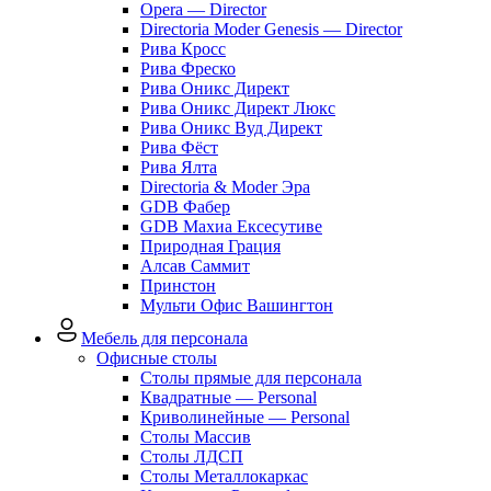
Opera — Director
Directoria Moder Genesis — Director
Рива Кросс
Рива Фреско
Рива Оникс Директ
Рива Оникс Директ Люкс
Рива Оникс Вуд Директ
Рива Фёст
Рива Ялта
Directoria & Moder Эра
GDB Фабер
GDB Махиа Ексесутиве
Природная Грация
Алсав Саммит
Принстон
Мульти Офис Вашингтон
Мебель для персонала
Офисные столы
Столы прямые для персонала
Квадратные — Personal
Криволинейные — Personal
Столы Массив
Столы ЛДСП
Столы Металлокаркас