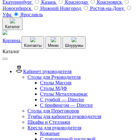
Екатеринбург
Казань
Краснодар
Красноярск
Новосибирск
Нижний Новгород
Ростов-на-Дону
Уфа
Ярославль
Каталог
Корзина
Контакты
Меню
Шоурумы
Каталог
Кабинет руководителя
Столы для Руководителя
Столы Массив
Столы МДФ
Столы Металлокаркас
С тумбой — Director
C брифингом — Director
Столы для Переговоров
Тумбы для кабинета руководителя
Шкафы и Стеллажи
Кресла для руководителя
Кожаные
С повышенной нагрузкой