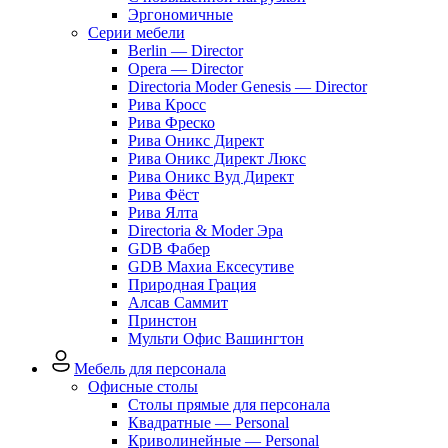
Эргономичные
Серии мебели
Berlin — Director
Opera — Director
Directoria Moder Genesis — Director
Рива Кросс
Рива Фреско
Рива Оникс Директ
Рива Оникс Директ Люкс
Рива Оникс Вуд Директ
Рива Фёст
Рива Ялта
Directoria & Moder Эра
GDB Фабер
GDB Махиа Ексесутиве
Природная Грация
Алсав Саммит
Принстон
Мульти Офис Вашингтон
Мебель для персонала
Офисные столы
Столы прямые для персонала
Квадратные — Personal
Криволинейные — Personal