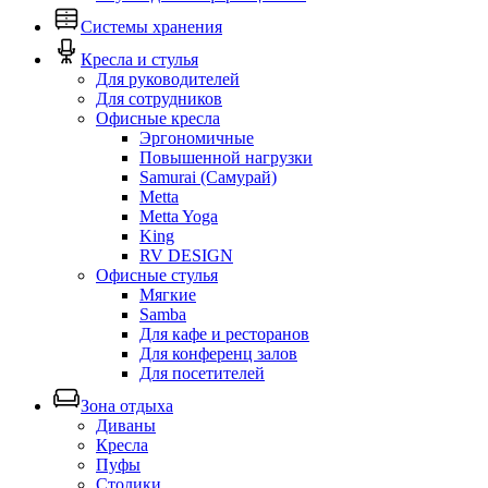
Системы хранения
Кресла и стулья
Для руководителей
Для сотрудников
Офисные кресла
Эргономичные
Повышенной нагрузки
Samurai (Самурай)
Metta
Metta Yoga
King
RV DESIGN
Офисные стулья
Мягкие
Samba
Для кафе и ресторанов
Для конференц залов
Для посетителей
Зона отдыха
Диваны
Кресла
Пуфы
Столики