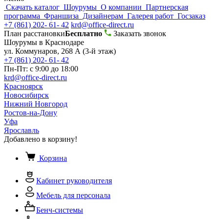
Скачать каталог
Шоурумы
О компании
Партнерская
программа
Франшиза
Дизайнерам
Галерея работ
Госзаказ
+7 (861) 202- 61- 42
krd@office-direct.ru
План расстановки
Бесплатно
Заказать звонок
Шоурумы в Краснодаре
ул. Коммунаров, 268 А (3-й этаж)
+7 (861) 202- 61- 42
Пн-Пт: с 9:00 до 18:00
krd@office-direct.ru
Красноярск
Новосибирск
Нижний Новгород
Ростов-на-Дону
Уфа
Ярославль
Добавлено в корзину!
Корзина
Кабинет руководителя
Мебель для персонала
Бенч-системы