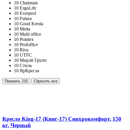
10
Chairman
10
ErgoLife
10
Everprof
10
Futura
10
Good Kresla
10
Metta
10
Multi office
10
Pointex
10
Profoffice
10
Riva
10
UTFC
10
Мирэй Групп
10
Стиль
10
ЯрКресла
Показать
215
Сбросить все
Кресло King-17 (Кинг-17) Синхрокомфорт, 150
кг, Черный