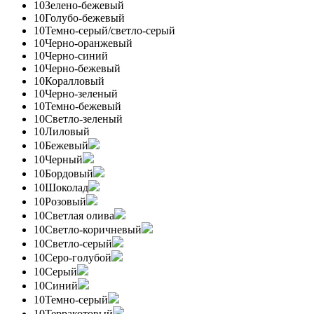
10
Зелено-бежевый
10
Голубо-бежевый
10
Темно-серый/светло-серый
10
Черно-оранжевый
10
Черно-синий
10
Черно-бежевый
10
Коралловый
10
Черно-зеленый
10
Темно-бежевый
10
Светло-зеленый
10
Лиловый
10
Бежевый
10
Черный
10
Бордовый
10
Шоколад
10
Розовый
10
Светлая олива
10
Светло-коричневый
10
Светло-серый
10
Серо-голубой
10
Серый
10
Синий
10
Темно-серый
10
Терракотовый