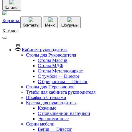
Каталог
Корзина
Контакты
Меню
Шоурумы
Каталог
Кабинет руководителя
Столы для Руководителя
Столы Массив
Столы МДФ
Столы Металлокаркас
С тумбой — Director
C брифингом — Director
Столы для Переговоров
Тумбы для кабинета руководителя
Шкафы и Стеллажи
Кресла для руководителя
Кожаные
С повышенной нагрузкой
Эргономичные
Серии мебели
Berlin — Director