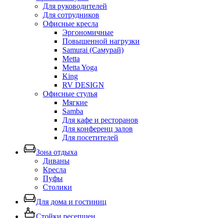
Для руководителей
Для сотрудников
Офисные кресла
Эргономичные
Повышенной нагрузки
Samurai (Самурай)
Metta
Metta Yoga
King
RV DESIGN
Офисные стулья
Мягкие
Samba
Для кафе и ресторанов
Для конференц залов
Для посетителей
Зона отдыха
Диваны
Кресла
Пуфы
Столики
Для дома и гостиниц
Стойки ресепшен