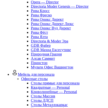
Opera — Director
Directoria Moder Genesis — Director
Рива Кросс
Рива Фреско
Рива Оникс Директ
Рива Оникс Директ Люкс
Рива Оникс Вуд Директ
Рива Фёст
Рива Ялта
Directoria & Moder Эра
GDB Фабер
GDB Махиа Ексесутиве
Природная Грация
Алсав Саммит
Принстон
Мульти Офис Вашингтон
Мебель для персонала
Офисные столы
Столы прямые для персонала
Квадратные — Personal
Криволинейные — Personal
Столы Массив
Столы ЛДСП
Столы Металлокаркас