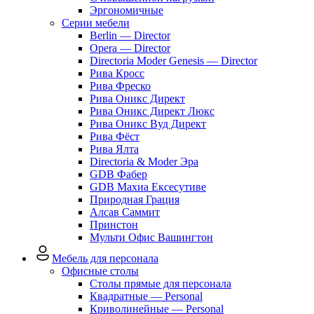
Эргономичные
Серии мебели
Berlin — Director
Opera — Director
Directoria Moder Genesis — Director
Рива Кросс
Рива Фреско
Рива Оникс Директ
Рива Оникс Директ Люкс
Рива Оникс Вуд Директ
Рива Фёст
Рива Ялта
Directoria & Moder Эра
GDB Фабер
GDB Махиа Ексесутиве
Природная Грация
Алсав Саммит
Принстон
Мульти Офис Вашингтон
Мебель для персонала
Офисные столы
Столы прямые для персонала
Квадратные — Personal
Криволинейные — Personal