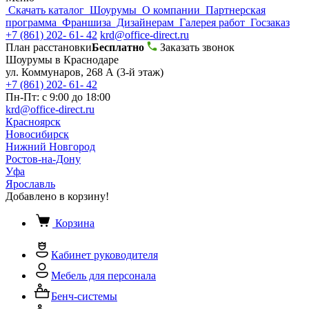
Скачать каталог
Шоурумы
О компании
Партнерская
программа
Франшиза
Дизайнерам
Галерея работ
Госзаказ
+7 (861) 202- 61- 42
krd@office-direct.ru
План расстановки
Бесплатно
Заказать звонок
Шоурумы в Краснодаре
ул. Коммунаров, 268 А (3-й этаж)
+7 (861) 202- 61- 42
Пн-Пт: с 9:00 до 18:00
krd@office-direct.ru
Красноярск
Новосибирск
Нижний Новгород
Ростов-на-Дону
Уфа
Ярославль
Добавлено в корзину!
Корзина
Кабинет руководителя
Мебель для персонала
Бенч-системы