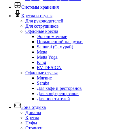
Системы хранения
Кресла и стулья
Для руководителей
Для сотрудников
Офисные кресла
Эргономичные
Повышенной нагрузки
Samurai (Самурай)
Metta
Metta Yoga
King
RV DESIGN
Офисные стулья
Мягкие
Samba
Для кафе и ресторанов
Для конференц залов
Для посетителей
Зона отдыха
Диваны
Кресла
Пуфы
Столики