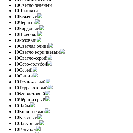
10
Светло-зеленый
10
Лиловый
10
Бежевый
10
Черный
10
Бордовый
10
Шоколад
10
Розовый
10
Светлая олива
10
Светло-коричневый
10
Светло-серый
10
Серо-голубой
10
Серый
10
Синий
10
Темно-серый
10
Терракотовый
10
Фиолетовый
10
Чёрно-серый
10
Лайм
10
Коричневый
10
Красный
10
Лазурный
10
Голубой