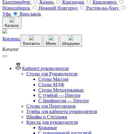
Екатеринбург
Казань
Краснодар
Красноярск
Новосибирск
Нижний Новгород
Ростов-на-Дону
Уфа
Ярославль
Каталог
Корзина
Контакты
Меню
Шоурумы
Каталог
Кабинет руководителя
Столы для Руководителя
Столы Массив
Столы МДФ
Столы Металлокаркас
С тумбой — Director
C брифингом — Director
Столы для Переговоров
Тумбы для кабинета руководителя
Шкафы и Стеллажи
Кресла для руководителя
Кожаные
С повышенной нагрузкой