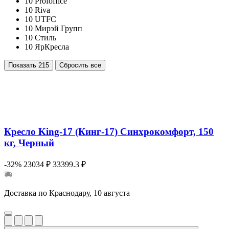
10
Profoffice
10
Riva
10
UTFC
10
Мирэй Групп
10
Стиль
10
ЯрКресла
Показать
215
Сбросить все
Кресло King-17 (Кинг-17) Синхрокомфорт, 150
кг, Черный
-32%
23034 ₽
33399.3 ₽
Доставка по Краснодару, 10 августа