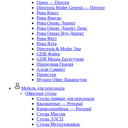
Opera — Director
Directoria Moder Genesis — Director
Рива Кросс
Рива Фреско
Рива Оникс Директ
Рива Оникс Директ Люкс
Рива Оникс Вуд Директ
Рива Фёст
Рива Ялта
Directoria & Moder Эра
GDB Фабер
GDB Махиа Ексесутиве
Природная Грация
Алсав Саммит
Принстон
Мульти Офис Вашингтон
Мебель для персонала
Офисные столы
Столы прямые для персонала
Квадратные — Personal
Криволинейные — Personal
Столы Массив
Столы ЛДСП
Столы Металлокаркас