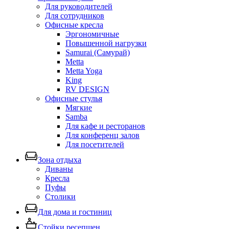
Для руководителей
Для сотрудников
Офисные кресла
Эргономичные
Повышенной нагрузки
Samurai (Самурай)
Metta
Metta Yoga
King
RV DESIGN
Офисные стулья
Мягкие
Samba
Для кафе и ресторанов
Для конференц залов
Для посетителей
Зона отдыха
Диваны
Кресла
Пуфы
Столики
Для дома и гостиниц
Стойки ресепшен