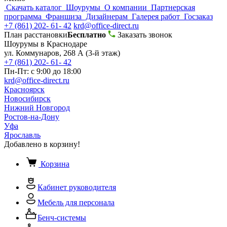
Скачать каталог
Шоурумы
О компании
Партнерская
программа
Франшиза
Дизайнерам
Галерея работ
Госзаказ
+7 (861) 202- 61- 42
krd@office-direct.ru
План расстановки
Бесплатно
Заказать звонок
Шоурумы в Краснодаре
ул. Коммунаров, 268 А (3-й этаж)
+7 (861) 202- 61- 42
Пн-Пт: с 9:00 до 18:00
krd@office-direct.ru
Красноярск
Новосибирск
Нижний Новгород
Ростов-на-Дону
Уфа
Ярославль
Добавлено в корзину!
Корзина
Кабинет руководителя
Мебель для персонала
Бенч-системы