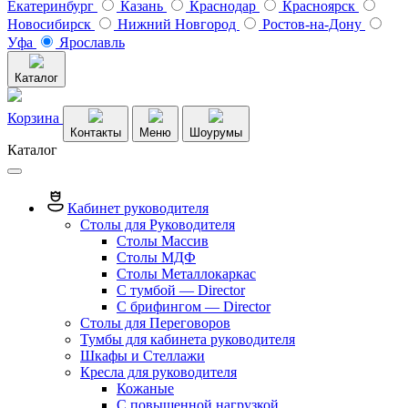
Екатеринбург
Казань
Краснодар
Красноярск
Новосибирск
Нижний Новгород
Ростов-на-Дону
Уфа
Ярославль
Каталог
Корзина
Контакты
Меню
Шоурумы
Каталог
Кабинет руководителя
Столы для Руководителя
Столы Массив
Столы МДФ
Столы Металлокаркас
С тумбой — Director
C брифингом — Director
Столы для Переговоров
Тумбы для кабинета руководителя
Шкафы и Стеллажи
Кресла для руководителя
Кожаные
С повышенной нагрузкой