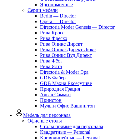
Эргономичные
Серии мебели
Berlin — Director
Opera — Director
Directoria Moder Genesis — Director
Рива Кросс
Рива Фреско
Рива Оникс Директ
Рива Оникс Директ Люкс
Рива Оникс Вуд Директ
Рива Фёст
Рива Ялта
Directoria & Moder Эра
GDB Фабер
GDB Махиа Ексесутиве
Природная Грация
Алсав Саммит
Принстон
Мульти Офис Вашингтон
Мебель для персонала
Офисные столы
Столы прямые для персонала
Квадратные — Personal
Криволинейные — Personal