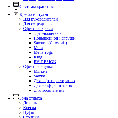
Системы хранения
Кресла и стулья
Для руководителей
Для сотрудников
Офисные кресла
Эргономичные
Повышенной нагрузки
Samurai (Самурай)
Metta
Metta Yoga
King
RV DESIGN
Офисные стулья
Мягкие
Samba
Для кафе и ресторанов
Для конференц залов
Для посетителей
Зона отдыха
Диваны
Кресла
Пуфы
Столики