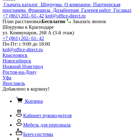
Скачать каталог
Шоурумы
О компании
Партнерская
программа
Франшиза
Дизайнерам
Галерея работ
Госзаказ
+7 (861) 202- 61- 42
krd@office-direct.ru
План расстановки
Бесплатно
Заказать звонок
Шоурумы в Краснодаре
ул. Коммунаров, 268 А (3-й этаж)
+7 (861) 202- 61- 42
Пн-Пт: с 9:00 до 18:00
krd@office-direct.ru
Красноярск
Новосибирск
Нижний Новгород
Ростов-на-Дону
Уфа
Ярославль
Добавлено в корзину!
Корзина
Кабинет руководителя
Мебель для персонала
Бенч-системы