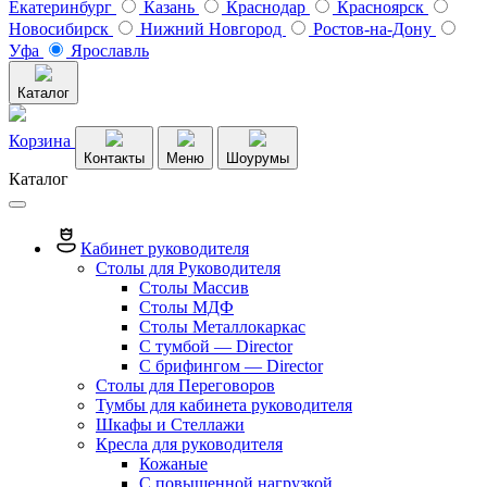
Екатеринбург
Казань
Краснодар
Красноярск
Новосибирск
Нижний Новгород
Ростов-на-Дону
Уфа
Ярославль
Каталог
Корзина
Контакты
Меню
Шоурумы
Каталог
Кабинет руководителя
Столы для Руководителя
Столы Массив
Столы МДФ
Столы Металлокаркас
С тумбой — Director
C брифингом — Director
Столы для Переговоров
Тумбы для кабинета руководителя
Шкафы и Стеллажи
Кресла для руководителя
Кожаные
С повышенной нагрузкой