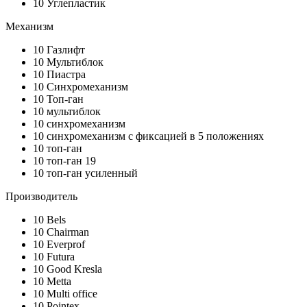
10
Углепластик
Механизм
10
Газлифт
10
Мультиблок
10
Пиастра
10
Синхромеханизм
10
Топ-ган
10
мультиблок
10
синхромеханизм
10
синхромеханизм с фиксацией в 5 положениях
10
топ-ган
10
топ-ган 19
10
топ-ган усиленный
Производитель
10
Bels
10
Chairman
10
Everprof
10
Futura
10
Good Kresla
10
Metta
10
Multi office
10
Pointex