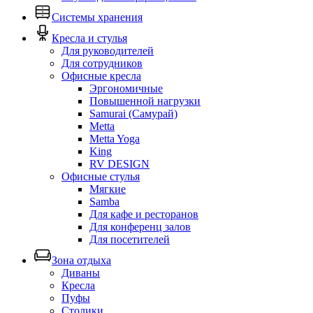
Системы хранения
Кресла и стулья
Для руководителей
Для сотрудников
Офисные кресла
Эргономичные
Повышенной нагрузки
Samurai (Самурай)
Metta
Metta Yoga
King
RV DESIGN
Офисные стулья
Мягкие
Samba
Для кафе и ресторанов
Для конференц залов
Для посетителей
Зона отдыха
Диваны
Кресла
Пуфы
Столики