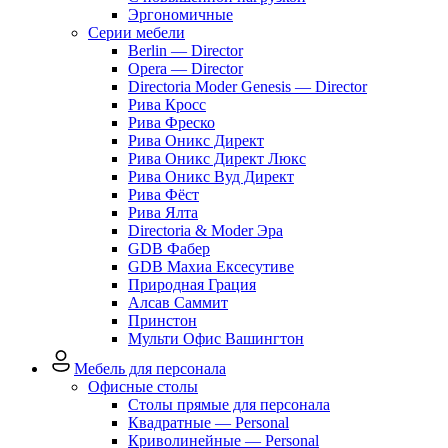
Эргономичные
Серии мебели
Berlin — Director
Opera — Director
Directoria Moder Genesis — Director
Рива Кросс
Рива Фреско
Рива Оникс Директ
Рива Оникс Директ Люкс
Рива Оникс Вуд Директ
Рива Фёст
Рива Ялта
Directoria & Moder Эра
GDB Фабер
GDB Махиа Ексесутиве
Природная Грация
Алсав Саммит
Принстон
Мульти Офис Вашингтон
Мебель для персонала
Офисные столы
Столы прямые для персонала
Квадратные — Personal
Криволинейные — Personal