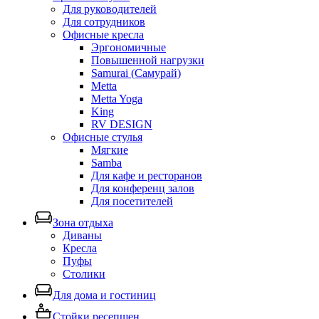
Для руководителей
Для сотрудников
Офисные кресла
Эргономичные
Повышенной нагрузки
Samurai (Самурай)
Metta
Metta Yoga
King
RV DESIGN
Офисные стулья
Мягкие
Samba
Для кафе и ресторанов
Для конференц залов
Для посетителей
Зона отдыха
Диваны
Кресла
Пуфы
Столики
Для дома и гостиниц
Стойки ресепшен