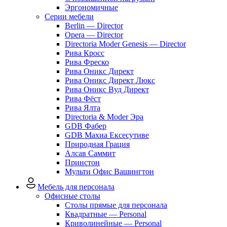
Эргономичные
Серии мебели
Berlin — Director
Opera — Director
Directoria Moder Genesis — Director
Рива Кросс
Рива Фреско
Рива Оникс Директ
Рива Оникс Директ Люкс
Рива Оникс Вуд Директ
Рива Фёст
Рива Ялта
Directoria & Moder Эра
GDB Фабер
GDB Махиа Ексесутиве
Природная Грация
Алсав Саммит
Принстон
Мульти Офис Вашингтон
Мебель для персонала
Офисные столы
Столы прямые для персонала
Квадратные — Personal
Криволинейные — Personal