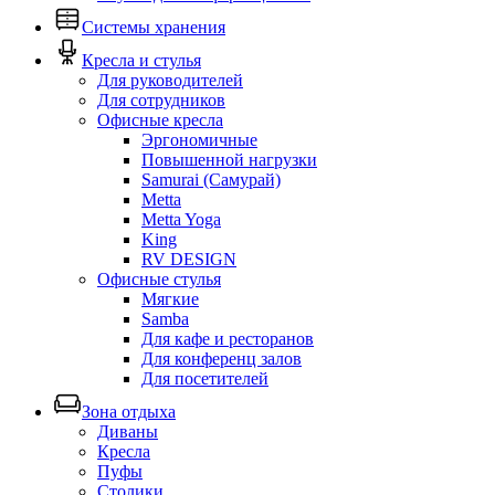
Системы хранения
Кресла и стулья
Для руководителей
Для сотрудников
Офисные кресла
Эргономичные
Повышенной нагрузки
Samurai (Самурай)
Metta
Metta Yoga
King
RV DESIGN
Офисные стулья
Мягкие
Samba
Для кафе и ресторанов
Для конференц залов
Для посетителей
Зона отдыха
Диваны
Кресла
Пуфы
Столики