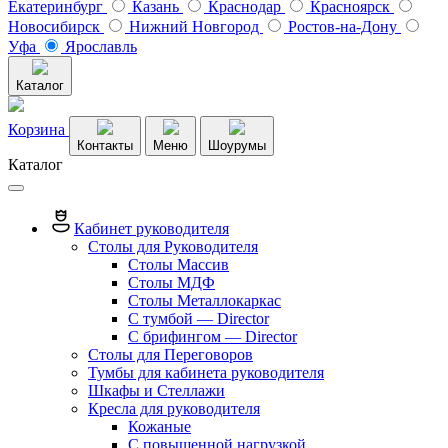
Екатеринбург
Казань
Краснодар
Красноярск
Новосибирск
Нижний Новгород
Ростов-на-Дону
Уфа
Ярославль
Каталог
Корзина
Контакты
Меню
Шоурумы
Каталог
Кабинет руководителя
Столы для Руководителя
Столы Массив
Столы МДФ
Столы Металлокаркас
С тумбой — Director
C брифингом — Director
Столы для Переговоров
Тумбы для кабинета руководителя
Шкафы и Стеллажи
Кресла для руководителя
Кожаные
С повышенной нагрузкой