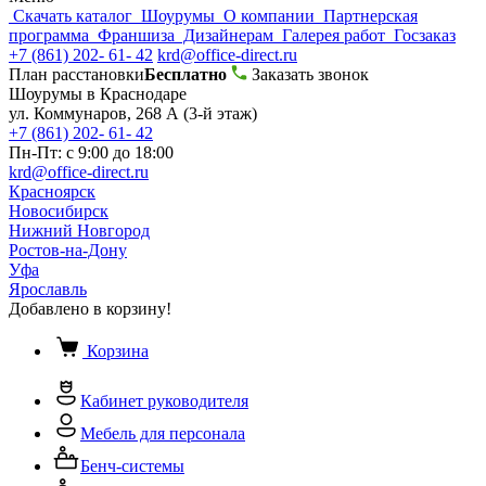
Скачать каталог
Шоурумы
О компании
Партнерская
программа
Франшиза
Дизайнерам
Галерея работ
Госзаказ
+7 (861) 202- 61- 42
krd@office-direct.ru
План расстановки
Бесплатно
Заказать звонок
Шоурумы в Краснодаре
ул. Коммунаров, 268 А (3-й этаж)
+7 (861) 202- 61- 42
Пн-Пт: с 9:00 до 18:00
krd@office-direct.ru
Красноярск
Новосибирск
Нижний Новгород
Ростов-на-Дону
Уфа
Ярославль
Добавлено в корзину!
Корзина
Кабинет руководителя
Мебель для персонала
Бенч-системы