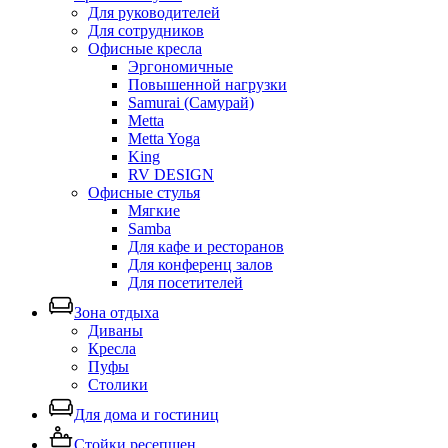
Для руководителей
Для сотрудников
Офисные кресла
Эргономичные
Повышенной нагрузки
Samurai (Самурай)
Metta
Metta Yoga
King
RV DESIGN
Офисные стулья
Мягкие
Samba
Для кафе и ресторанов
Для конференц залов
Для посетителей
Зона отдыха
Диваны
Кресла
Пуфы
Столики
Для дома и гостиниц
Стойки ресепшен