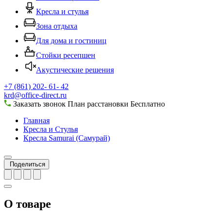
Кресла и стулья
Зона отдыха
Для дома и гостиниц
Стойки ресепшен
Акустические решения
+7 (861) 202- 61- 42
krd@office-direct.ru
Заказать звонок
План расстановки
Бесплатно
Главная
Кресла и Стулья
Кресла Samurai (Самурай)
Поделиться
О товаре