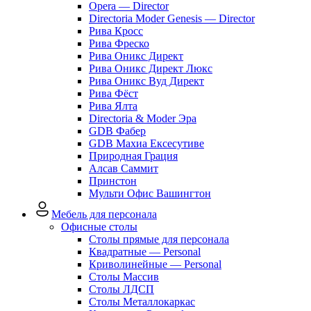
Opera — Director
Directoria Moder Genesis — Director
Рива Кросс
Рива Фреско
Рива Оникс Директ
Рива Оникс Директ Люкс
Рива Оникс Вуд Директ
Рива Фёст
Рива Ялта
Directoria & Moder Эра
GDB Фабер
GDB Махиа Ексесутиве
Природная Грация
Алсав Саммит
Принстон
Мульти Офис Вашингтон
Мебель для персонала
Офисные столы
Столы прямые для персонала
Квадратные — Personal
Криволинейные — Personal
Столы Массив
Столы ЛДСП
Столы Металлокаркас