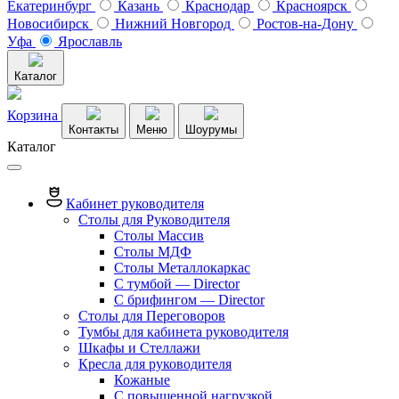
Екатеринбург
Казань
Краснодар
Красноярск
Новосибирск
Нижний Новгород
Ростов-на-Дону
Уфа
Ярославль
Каталог
Корзина
Контакты
Меню
Шоурумы
Каталог
Кабинет руководителя
Столы для Руководителя
Столы Массив
Столы МДФ
Столы Металлокаркас
С тумбой — Director
C брифингом — Director
Столы для Переговоров
Тумбы для кабинета руководителя
Шкафы и Стеллажи
Кресла для руководителя
Кожаные
С повышенной нагрузкой