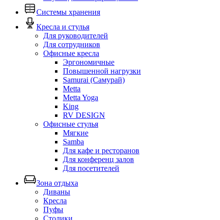
Системы хранения
Кресла и стулья
Для руководителей
Для сотрудников
Офисные кресла
Эргономичные
Повышенной нагрузки
Samurai (Самурай)
Metta
Metta Yoga
King
RV DESIGN
Офисные стулья
Мягкие
Samba
Для кафе и ресторанов
Для конференц залов
Для посетителей
Зона отдыха
Диваны
Кресла
Пуфы
Столики