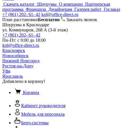
Скачать каталог
Шоурумы
О компании
Партнерская
программа
Франшиза
Дизайнерам
Галерея работ
Госзаказ
+7 (861) 202- 61- 42
krd@office-direct.ru
План расстановки
Бесплатно
Заказать звонок
Шоурумы в Краснодаре
ул. Коммунаров, 268 А (3-й этаж)
+7 (861) 202- 61- 42
Пн-Пт: с 9:00 до 18:00
krd@office-direct.ru
Красноярск
Новосибирск
Нижний Новгород
Ростов-на-Дону
Уфа
Ярославль
Добавлено в корзину!
Корзина
Кабинет руководителя
Мебель для персонала
Бенч-системы