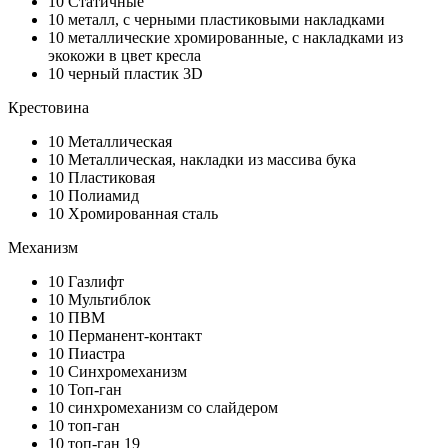
10
Статичные
10
металл, с черными пластиковыми накладками
10
металлические хромированные, с накладками из
экокожи в цвет кресла
10
черный пластик 3D
Крестовина
10
Металлическая
10
Металлическая, накладки из массива бука
10
Пластиковая
10
Полиамид
10
Хромированная сталь
Механизм
10
Газлифт
10
Мультиблок
10
ПВМ
10
Перманент-контакт
10
Пиастра
10
Синхромеханизм
10
Топ-ган
10
синхромеханизм со слайдером
10
топ-ган
10
топ-ган 19