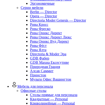
Эргономичные
Серии мебели
Berlin — Director
Opera — Director
Directoria Moder Genesis — Director
Рива Кросс
Рива Фреско
Рива Оникс Директ
Рива Оникс Директ Люкс
Рива Оникс Вуд Директ
Рива Фёст
Рива Ялта
Directoria & Moder Эра
GDB Фабер
GDB Махиа Ексесутиве
Природная Грация
Алсав Саммит
Принстон
Мульти Офис Вашингтон
Мебель для персонала
Офисные столы
Столы прямые для персонала
Квадратные — Personal
Криволинейные — Personal