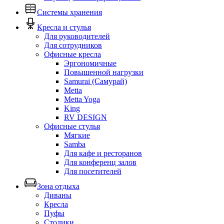
Системы хранения
Кресла и стулья
Для руководителей
Для сотрудников
Офисные кресла
Эргономичные
Повышенной нагрузки
Samurai (Самурай)
Metta
Metta Yoga
King
RV DESIGN
Офисные стулья
Мягкие
Samba
Для кафе и ресторанов
Для конференц залов
Для посетителей
Зона отдыха
Диваны
Кресла
Пуфы
Столики