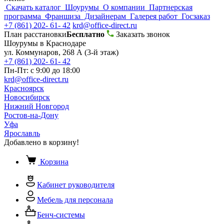
Скачать каталог
Шоурумы
О компании
Партнерская
программа
Франшиза
Дизайнерам
Галерея работ
Госзаказ
+7 (861) 202- 61- 42
krd@office-direct.ru
План расстановки
Бесплатно
Заказать звонок
Шоурумы в Краснодаре
ул. Коммунаров, 268 А (3-й этаж)
+7 (861) 202- 61- 42
Пн-Пт: с 9:00 до 18:00
krd@office-direct.ru
Красноярск
Новосибирск
Нижний Новгород
Ростов-на-Дону
Уфа
Ярославль
Добавлено в корзину!
Корзина
Кабинет руководителя
Мебель для персонала
Бенч-системы