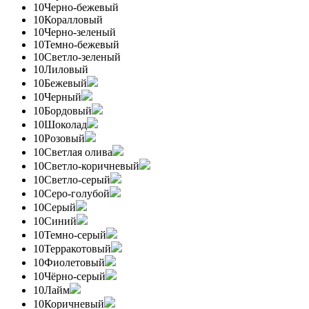
10
Черно-бежевый
10
Коралловый
10
Черно-зеленый
10
Темно-бежевый
10
Светло-зеленый
10
Лиловый
10
Бежевый
10
Черный
10
Бордовый
10
Шоколад
10
Розовый
10
Светлая олива
10
Светло-коричневый
10
Светло-серый
10
Серо-голубой
10
Серый
10
Синий
10
Темно-серый
10
Терракотовый
10
Фиолетовый
10
Чёрно-серый
10
Лайм
10
Коричневый