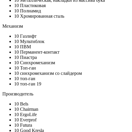
10
Металлическая, накладки из массива бука
10
Пластиковая
10
Полиамид
10
Хромированная сталь
Механизм
10
Газлифт
10
Мультиблок
10
ПВМ
10
Перманент-контакт
10
Пиастра
10
Синхромеханизм
10
Топ-ган
10
синхромеханизм со слайдером
10
топ-ган
10
топ-ган 19
Производитель
10
Bels
10
Chairman
10
ErgoLife
10
Everprof
10
Futura
10
Good Kresla