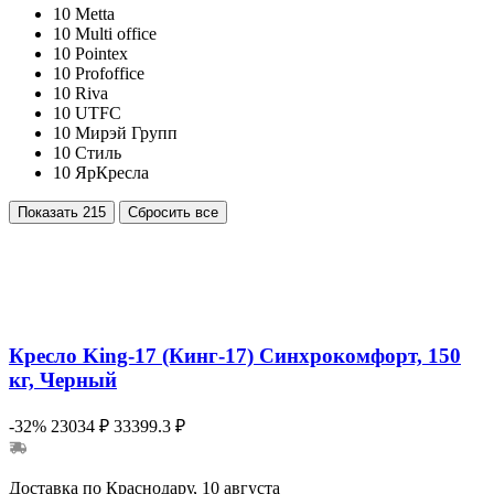
10
Metta
10
Multi office
10
Pointex
10
Profoffice
10
Riva
10
UTFC
10
Мирэй Групп
10
Стиль
10
ЯрКресла
Показать
215
Сбросить все
Кресло King-17 (Кинг-17) Синхрокомфорт, 150
кг, Черный
-32%
23034 ₽
33399.3 ₽
Доставка по Краснодару, 10 августа