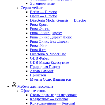
Эргономичные
Серии мебели
Berlin — Director
Opera — Director
Directoria Moder Genesis — Director
Рива Кросс
Рива Фреско
Рива Оникс Директ
Рива Оникс Директ Люкс
Рива Оникс Вуд Директ
Рива Фёст
Рива Ялта
Directoria & Moder Эра
GDB Фабер
GDB Махиа Ексесутиве
Природная Грация
Алсав Саммит
Принстон
Мульти Офис Вашингтон
Мебель для персонала
Офисные столы
Столы прямые для персонала
Квадратные — Personal
Криволинейные — Personal