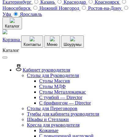
Екатеринбург
Казань
Краснодар
Красноярск
Новосибирск
Нижний Новгород
Ростов-на-Дону
Уфа
Ярославль
Каталог
Корзина
Контакты
Меню
Шоурумы
Каталог
Кабинет руководителя
Столы для Руководителя
Столы Массив
Столы МДФ
Столы Металлокаркас
С тумбой — Director
C брифингом — Director
Столы для Переговоров
Тумбы для кабинета руководителя
Шкафы и Стеллажи
Кресла для руководителя
Кожаные
С повышенной нагрузкой