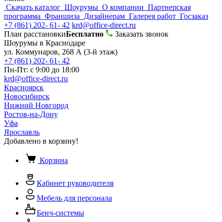
Скачать каталог
Шоурумы
О компании
Партнерская
программа
Франшиза
Дизайнерам
Галерея работ
Госзаказ
+7 (861) 202- 61- 42
krd@office-direct.ru
План расстановки
Бесплатно
Заказать звонок
Шоурумы в Краснодаре
ул. Коммунаров, 268 А (3-й этаж)
+7 (861) 202- 61- 42
Пн-Пт: с 9:00 до 18:00
krd@office-direct.ru
Красноярск
Новосибирск
Нижний Новгород
Ростов-на-Дону
Уфа
Ярославль
Добавлено в корзину!
Корзина
Кабинет руководителя
Мебель для персонала
Бенч-системы