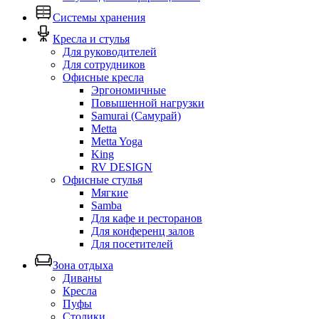
Системы хранения
Кресла и стулья
Для руководителей
Для сотрудников
Офисные кресла
Эргономичные
Повышенной нагрузки
Samurai (Самурай)
Metta
Metta Yoga
King
RV DESIGN
Офисные стулья
Мягкие
Samba
Для кафе и ресторанов
Для конференц залов
Для посетителей
Зона отдыха
Диваны
Кресла
Пуфы
Столики