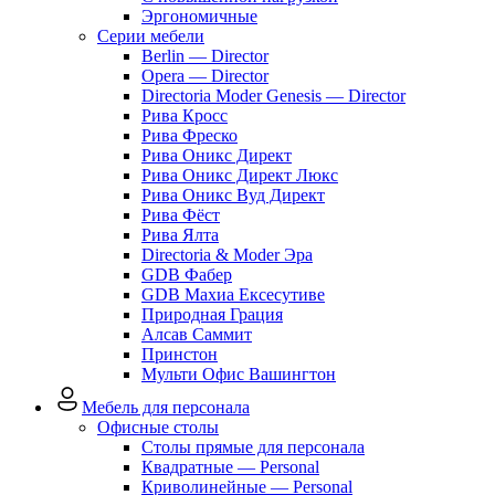
Эргономичные
Серии мебели
Berlin — Director
Opera — Director
Directoria Moder Genesis — Director
Рива Кросс
Рива Фреско
Рива Оникс Директ
Рива Оникс Директ Люкс
Рива Оникс Вуд Директ
Рива Фёст
Рива Ялта
Directoria & Moder Эра
GDB Фабер
GDB Махиа Ексесутиве
Природная Грация
Алсав Саммит
Принстон
Мульти Офис Вашингтон
Мебель для персонала
Офисные столы
Столы прямые для персонала
Квадратные — Personal
Криволинейные — Personal