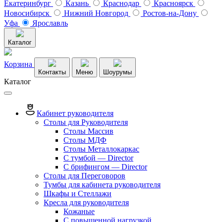
Екатеринбург
Казань
Краснодар
Красноярск
Новосибирск
Нижний Новгород
Ростов-на-Дону
Уфа
Ярославль
Каталог
Корзина
Контакты
Меню
Шоурумы
Каталог
Кабинет руководителя
Столы для Руководителя
Столы Массив
Столы МДФ
Столы Металлокаркас
С тумбой — Director
C брифингом — Director
Столы для Переговоров
Тумбы для кабинета руководителя
Шкафы и Стеллажи
Кресла для руководителя
Кожаные
С повышенной нагрузкой