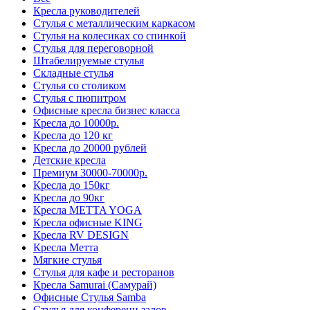
Кресла руководителей
Стулья с металлическим каркасом
Стулья на колесиках со спинкой
Стулья для переговорной
Штабелируемые стулья
Складные стулья
Стулья со столиком
Стулья с пюпитром
Офисные кресла бизнес класса
Кресла до 10000р.
Кресла до 120 кг
Кресла до 20000 рублей
Детские кресла
Премиум 30000-70000р.
Кресла до 150кг
Кресла до 90кг
Кресла METTA YOGA
Кресла офисные KING
Кресла RV DESIGN
Кресла Метта
Мягкие стулья
Стулья для кафе и ресторанов
Кресла Samurai (Самурай)
Офисные Стулья Samba
Стулья для конференц залов