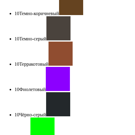
10
Темно-коричневый
10
Темно-серый
10
Терракотовый
10
Фиолетовый
10
Чёрно-серый