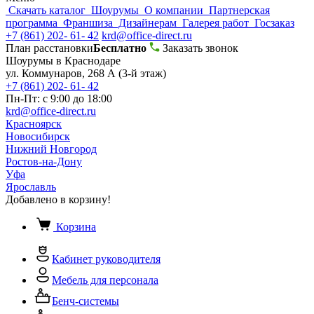
Скачать каталог
Шоурумы
О компании
Партнерская
программа
Франшиза
Дизайнерам
Галерея работ
Госзаказ
+7 (861) 202- 61- 42
krd@office-direct.ru
План расстановки
Бесплатно
Заказать звонок
Шоурумы в Краснодаре
ул. Коммунаров, 268 А (3-й этаж)
+7 (861) 202- 61- 42
Пн-Пт: с 9:00 до 18:00
krd@office-direct.ru
Красноярск
Новосибирск
Нижний Новгород
Ростов-на-Дону
Уфа
Ярославль
Добавлено в корзину!
Корзина
Кабинет руководителя
Мебель для персонала
Бенч-системы