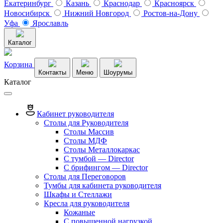
Екатеринбург
Казань
Краснодар
Красноярск
Новосибирск
Нижний Новгород
Ростов-на-Дону
Уфа
Ярославль
Каталог
Корзина
Контакты
Меню
Шоурумы
Каталог
Кабинет руководителя
Столы для Руководителя
Столы Массив
Столы МДФ
Столы Металлокаркас
С тумбой — Director
C брифингом — Director
Столы для Переговоров
Тумбы для кабинета руководителя
Шкафы и Стеллажи
Кресла для руководителя
Кожаные
С повышенной нагрузкой