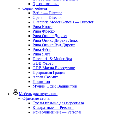
Эргономичные
Серии мебели
Berlin — Director
Opera — Director
Directoria Moder Genesis — Director
Рива Кросс
Рива Фреско
Рива Оникс Директ
Рива Оникс Директ Люкс
Рива Оникс Вуд Директ
Рива Фёст
Рива Ялта
Directoria & Moder Эра
GDB Фабер
GDB Махиа Ексесутиве
Природная Грация
Алсав Саммит
Принстон
Мульти Офис Вашингтон
Мебель для персонала
Офисные столы
Столы прямые для персонала
Квадратные — Personal
Криволинейные — Personal