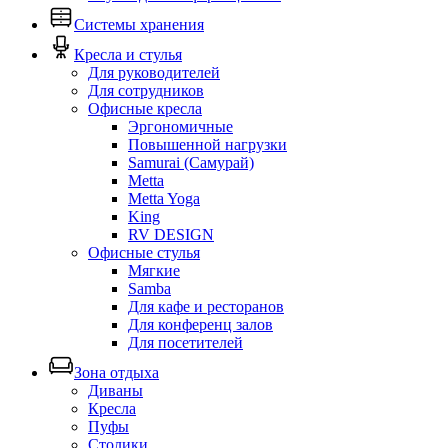
Системы хранения
Кресла и стулья
Для руководителей
Для сотрудников
Офисные кресла
Эргономичные
Повышенной нагрузки
Samurai (Самурай)
Metta
Metta Yoga
King
RV DESIGN
Офисные стулья
Мягкие
Samba
Для кафе и ресторанов
Для конференц залов
Для посетителей
Зона отдыха
Диваны
Кресла
Пуфы
Столики